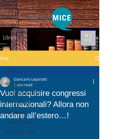
ME
Library
NU
Post
All Posts
Giancarlo Leporatti
All Posts
1 min read
Vuoi acquisire congressi
Congress Trends
internazionali? Allora non
Perspectives
Innovation
andare all’estero…!
Leading Voices
MICE high-end