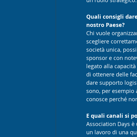
Quali consigli dar
nostro Paese?
Chi vuole organizza
scegliere correttame
società unica, possi
sponsor e con notevo
legato alla capacità
di ottenere delle fa
dare supporto logis
sono, per esempio a
conosce perché non è
E quali canali si 
Association Days è
un lavoro di una qua