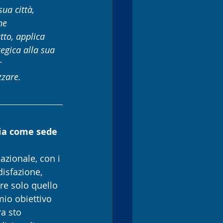
ua città, 
ne 
tto, applica 
egica alla sua 
 
zzare.
lia come sede 
azionale, con i 
isfazione, 
are solo quello 
io obiettivo 
a sto 