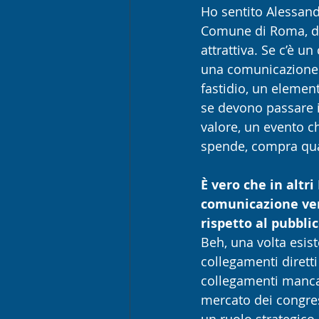
Ho sentito Alessand
Comune di Roma, di
attrattiva. Se c’è u
una comunicazione 
fastidio, un element
se devono passare i
valore, un evento ch
spende, compra qual
È vero che in altri
comunicazione vers
rispetto al pubbl
Beh, una volta esist
collegamenti dirett
collegamenti mancan
mercato dei congress
un ruolo strategico.