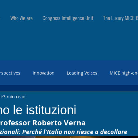
e
Who We are
Congress Intelligence Unit
The Luxury MICE B
rspectives
Innovation
Leading Voices
MICE high-en
i
3 min read
o le istituzioni
 professor Roberto Verna
ionali: Perché l'Italia non riesce a decollare