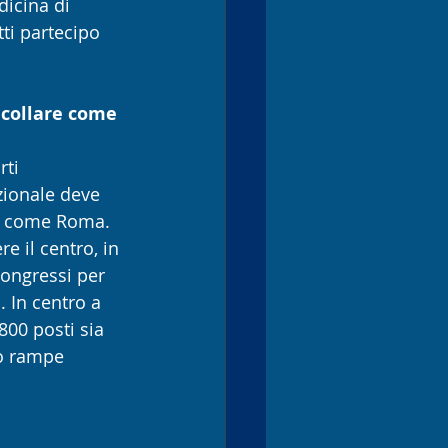
icina di 
ti partecipo 
decollare come 
ti 
zionale deve 
e come Roma. 
 il centro, in 
congressi per 
In centro a 
00 posti sia 
no rampe 