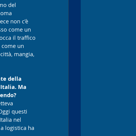
mo del 
Roma 
vece non c’è 
esso come un 
cca il traffico 
o come un 
città, mangia, 
te della 
Italia. Ma 
vendo?
tteva 
Oggi questi 
alia nel 
a logistica ha 