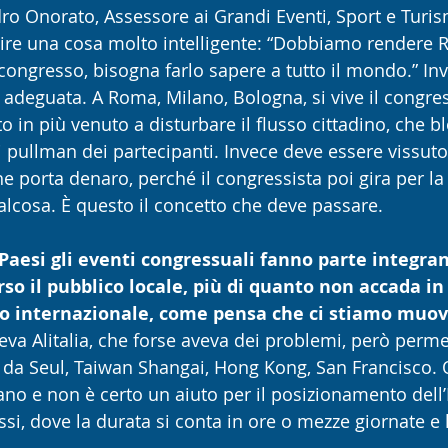
ro Onorato, Assessore ai Grandi Eventi, Sport e Turis
re una cosa molto intelligente: “Dobbiamo rendere 
n congresso, bisogna farlo sapere a tutto il mondo.” In
adeguata. A Roma, Milano, Bologna, si vive il congr
o in più venuto a disturbare il flusso cittadino, che blo
 pullman dei partecipanti. Invece deve essere vissut
e porta denaro, perché il congressista poi gira per la 
cosa. È questo il concetto che deve passare.
 Paesi gli eventi congressuali fanno parte integran
o il pubblico locale, più di quanto non accada in 
ico internazionale, come pensa che ci stiamo muo
eva Alitalia, che forse aveva dei problemi, però perme
i da Seul, Taiwan Shangai, Hong Kong, San Francisco. 
o e non è certo un aiuto per il posizionamento dell’It
i, dove la durata si conta in ore o mezze giornate e l