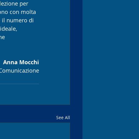
lezione per 
uono con molta 
e il numero di 
ideale, 
he 
Anna Mocchi
i Comunicazione
See All