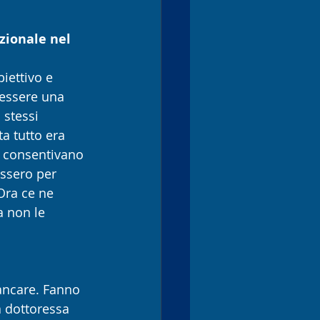
zionale nel 
iettivo e 
 essere una 
 stessi 
ta tutto era 
he consentivano 
assero per 
Ora ce ne 
a non le 
ancare. Fanno 
a dottoressa 