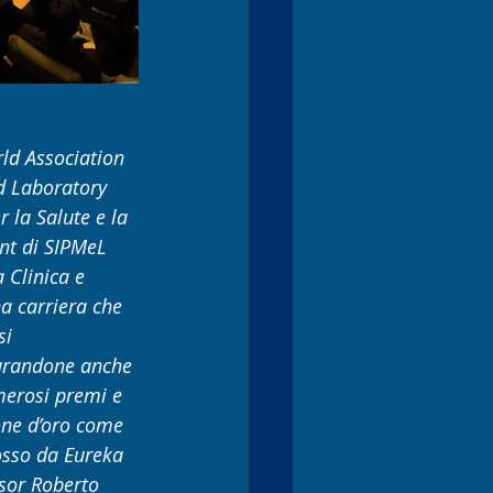
ld Association 
d Laboratory 
 la Salute e la 
ent di SIPMeL 
 Clinica e 
a carriera che 
i 
curandone anche 
umerosi premi e 
eone d’oro come 
osso da Eureka 
ssor Roberto 