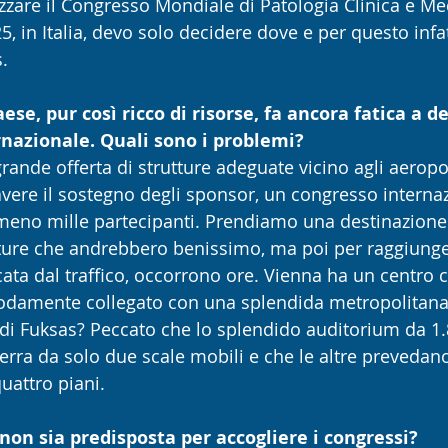
zare il Congresso Mondiale di Patologia Clinica e Med
5, in Italia, devo solo decidere dove e per questo infat
.
ese, pur così ricco di risorse, fa ancora fatica a 
nazionale. Quali sono i problemi?
nde offerta di strutture adeguate vicino agli aeropor
 avere il sostegno degli sponsor, un congresso interna
lmeno mille partecipanti. Prendiamo una destinazion
ture che andrebbero benissimo, ma poi per raggiungere
cata dal traffico, occorrono ore. Vienna ha un centro 
damente collegato con una splendida metropolitana. 
di Fuksas? Peccato che lo splendido auditorium da 1.8
erra da solo due scale mobili e che le altre preveda
quattro piani.
 non sia predisposta per accogliere i congressi?